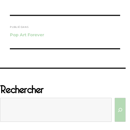
Navigation
de
PUBLIÉ DANS
Pop Art Forever
l’article
Rechercher