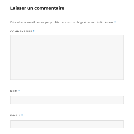
Laisser un commentaire
Votre adresse e-mail ne sera pas publiée.
Les champs obligatoires sont indiqués avec
*
COMMENTAIRE
*
NOM
*
E-MAIL
*