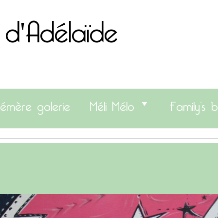
 d'Adélaïde
émère galerie
Méli Mélo
Family’s b