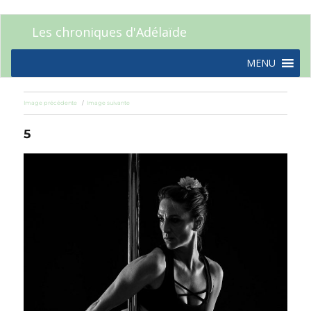
Les chroniques d'Adélaïde
MENU
Image précédente
Image suivante
5