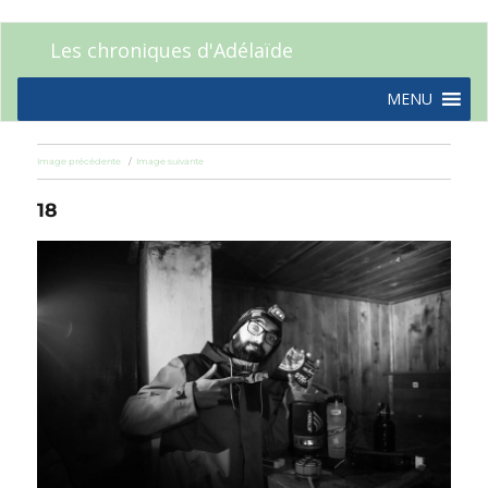
Les chroniques d'Adélaïde
MENU
Image précédente
Image suivante
18