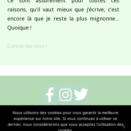
Ce sont assurément pour toutes ces
raisons, qu’il vaut mieux que j’écrive, c’est
encore là que je reste la plus mignonne…
Quoique !
Contactez-moi !
Mentions légales
-
Politique de cookies
-
Nous utilisons des cookies pour vous garantir la meilleure
expérience sur notre site. Si vous continuez à utiliser ce
Me contacter
dernier, nous considérerons que vous acceptez l'utilisation des
cookies.