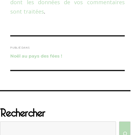
dont les données de vos commentaires
sont traitées
.
Navigation
de
PUBLIÉ DANS
Noël au pays des fées !
l’article
Rechercher