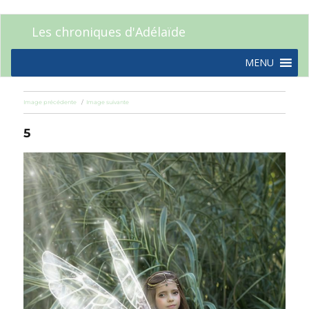
Les chroniques d'Adélaïde
MENU
Image précédente
Image suivante
5