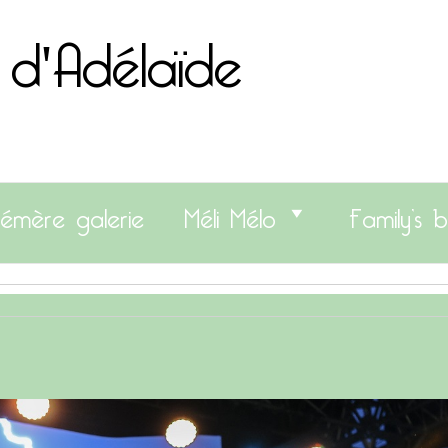
 d'Adélaïde
émère galerie
Méli Mélo
Family’s b