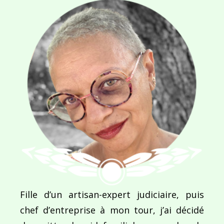
Navigation
de
PUBLIÉ DANS
Never mind !
l’article
Fille d’un artisan-expert judiciaire, puis
chef d’entreprise à mon tour, j’ai décidé