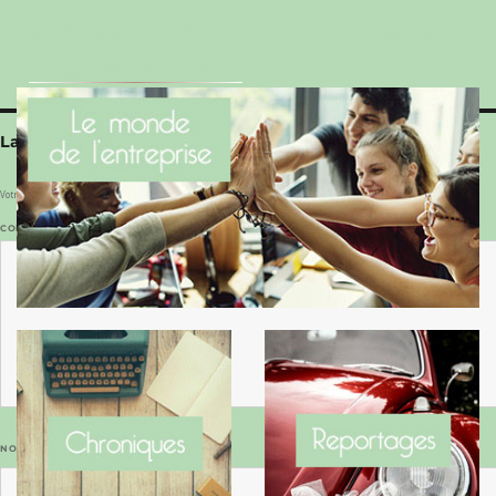
Le Benaise de la Charente-Maritime vaut bien
le Hygge du Danemark !
Laisser un commentaire
Votre adresse e-mail ne sera pas publiée.
Les champs obligatoires sont indiqués avec
*
COMMENTAIRE
*
NOM
*