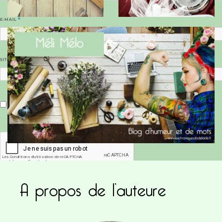
E-MAIL
*
SITE WEB
Enregistrer mon nom, mon e-mail et mon site dans le navigateur pour mon prochain commentaire.
A propos de l’auteure
Ce site utilise Akismet pour réduire les indésirab
commentaires sont traitées
.