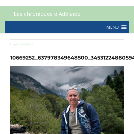
Les chroniques d'Adélaïde
MENU
Image précédente
10669252_637978349648500_34531224880594