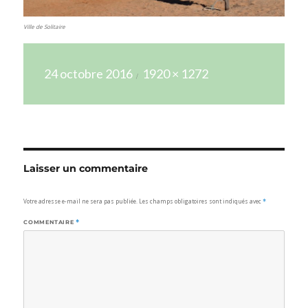
Ville de Solitaire
Publié
Taille
24 octobre 2016
1920 × 1272
le
réelle
Laisser un commentaire
Votre adresse e-mail ne sera pas publiée.
Les champs obligatoires sont indiqués avec
*
COMMENTAIRE
*