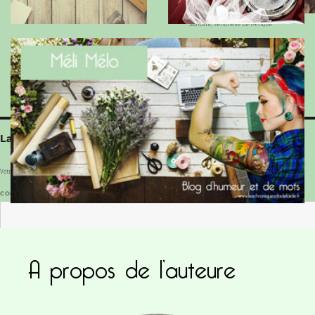
Suricate, sentinelle de l’Afrique
Laisser un commentaire
Votre adresse e-mail ne sera pas publiée.
Les champs obligatoires sont indiqués avec
*
COMMENTAIRE
*
A propos de l’auteure