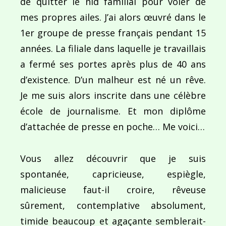
de quitter le nid familial pour voler de
Ce site utilise Akismet pour réduire les indésirab
mes propres ailes. J’ai alors œuvré dans le
commentaires sont traitées
.
1er groupe de presse français pendant 15
années. La filiale dans laquelle je travaillais
a fermé ses portes après plus de 40 ans
d’existence. D’un malheur est né un rêve.
Je me suis alors inscrite dans une célèbre
Navigation
école de journalisme. Et mon diplôme
de
PUBLIÉ DANS
d’attachée de presse en poche… Me voici…
Namibie, mon amour…
l’article
Vous allez découvrir que je suis
spontanée, capricieuse, espiègle,
malicieuse faut-il croire, rêveuse
sûrement, contemplative absolument,
timide beaucoup et agaçante semblerait-