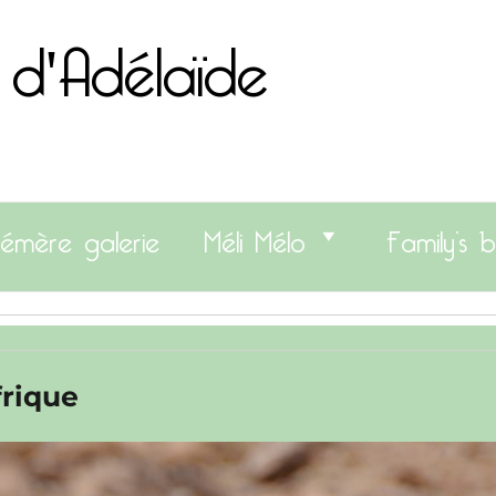
 d'Adélaïde
émère galerie
Méli Mélo
Family’s b
frique