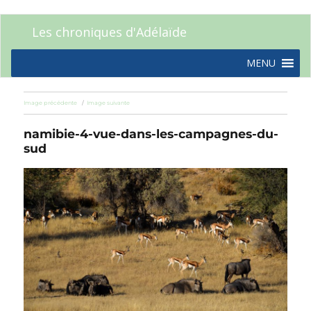
Les chroniques d'Adélaïde
MENU
Image précédente
Image suivante
namibie-4-vue-dans-les-campagnes-du-
sud