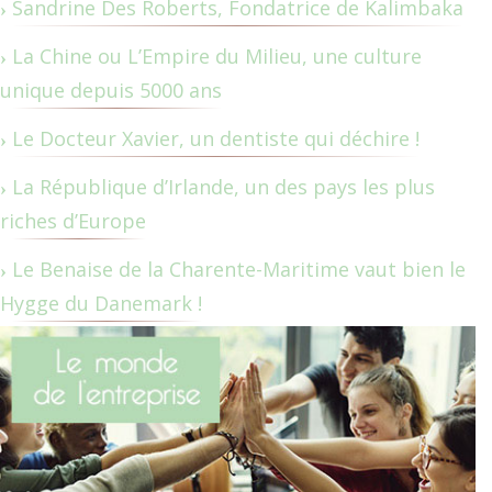
Sandrine Des Roberts, Fondatrice de Kalimbaka
La Chine ou L’Empire du Milieu, une culture
unique depuis 5000 ans
Le Docteur Xavier, un dentiste qui déchire !
La République d’Irlande, un des pays les plus
riches d’Europe
Le Benaise de la Charente-Maritime vaut bien le
Hygge du Danemark !