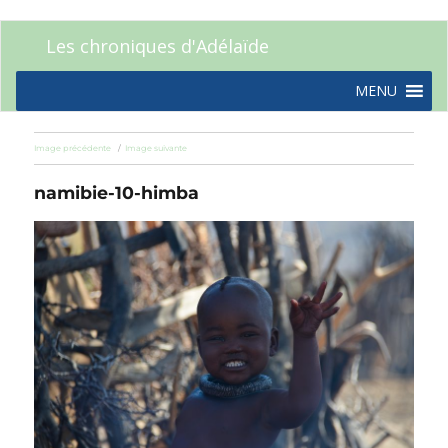
Les chroniques d'Adélaïde
MENU
Image précédente
Image suivante
namibie-10-himba