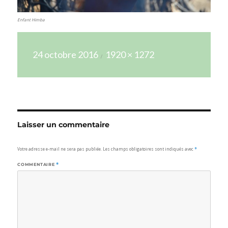
Enfant Himba
Publié
Taille
24 octobre 2016
1920 × 1272
le
réelle
Laisser un commentaire
Votre adresse e-mail ne sera pas publiée.
Les champs obligatoires sont indiqués avec
*
COMMENTAIRE
*