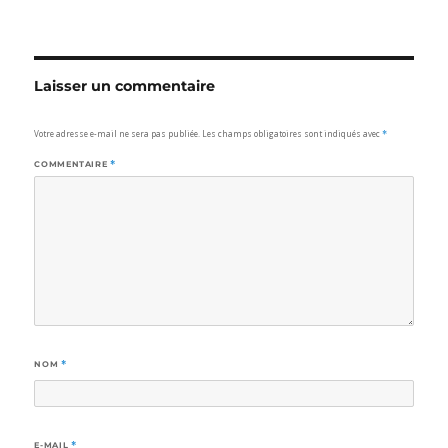
Laisser un commentaire
Votre adresse e-mail ne sera pas publiée.
Les champs obligatoires sont indiqués avec
*
COMMENTAIRE
*
NOM
*
E-MAIL
*