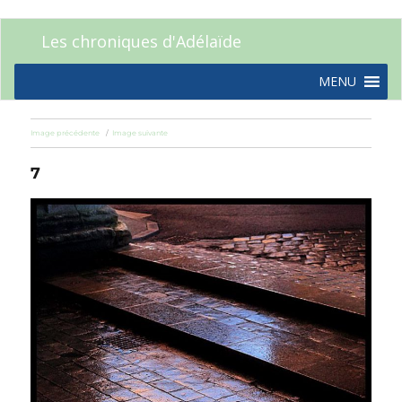
Les chroniques d'Adélaïde
MENU
Image précédente
Image suivante
7