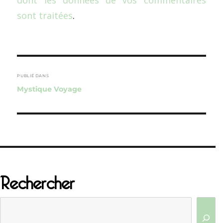
dont les données de vos commentaires
sont traitées
.
Navigation
de
PUBLIÉ DANS
Mystique Voyage
l’article
Rechercher