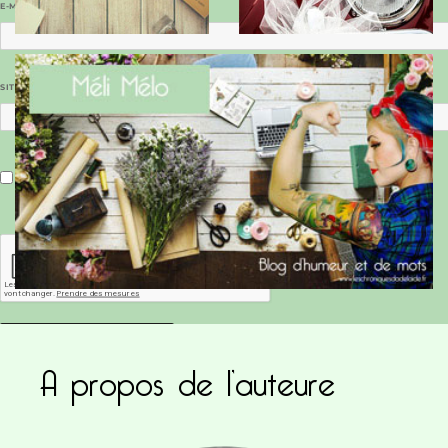
E-MAIL
*
SITE WEB
Enregistrer mon nom, mon e-mail et mon site dans le navigateur pour mon prochain commentaire.
A propos de l’auteure
Ce site utilise Akismet pour réduire les indésirab
commentaires sont traitées
.