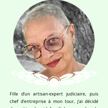
Navigation
de
PUBLIÉ DANS
Mystique Voyage
l’article
Fille d’un artisan-expert judiciaire, puis
chef d’entreprise à mon tour, j’ai décidé