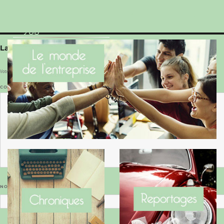
Le Benaise de la Charente-Maritime vaut bien
le Hygge du Danemark !
Laisser un commentaire
Votre adresse e-mail ne sera pas publiée.
Les champs obligatoires sont indiqués avec
*
COMMENTAIRE
*
NOM
*