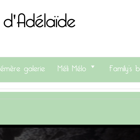
 d'Adélaïde
émère galerie
Méli Mélo
Family’s b