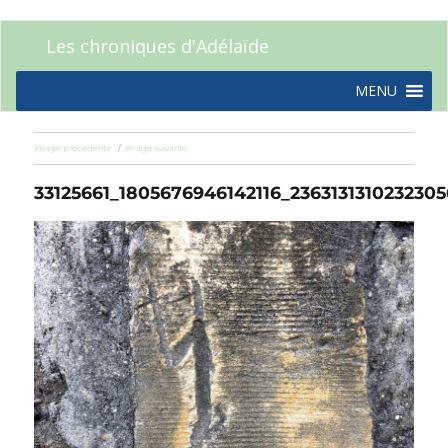
Les chroniques d'Adélaïde
MENU
Image précédente
Image suivante
33125661_1805676946142116_236313131023230