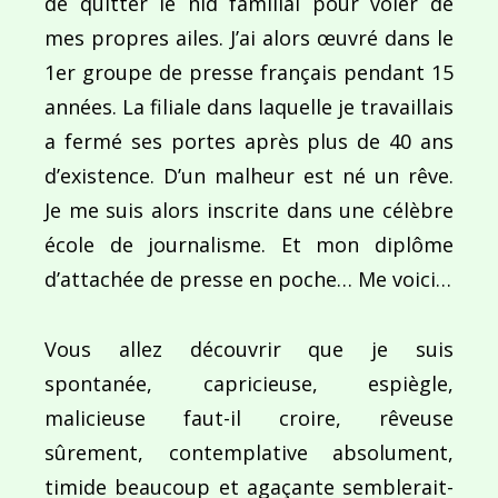
de quitter le nid familial pour voler de
mes propres ailes. J’ai alors œuvré dans le
Ce site utilise Akismet pour réduire les indésirab
1er groupe de presse français pendant 15
commentaires sont traitées
.
années. La filiale dans laquelle je travaillais
a fermé ses portes après plus de 40 ans
d’existence. D’un malheur est né un rêve.
Je me suis alors inscrite dans une célèbre
école de journalisme. Et mon diplôme
Navigation
d’attachée de presse en poche… Me voici…
de
PUBLIÉ DANS
Milkshake
l’article
Vous allez découvrir que je suis
spontanée, capricieuse, espiègle,
malicieuse faut-il croire, rêveuse
sûrement, contemplative absolument,
timide beaucoup et agaçante semblerait-