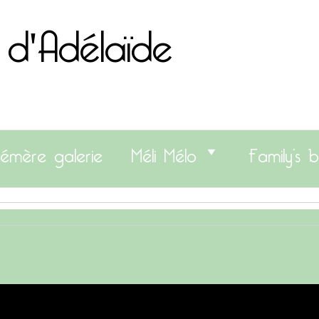
 d'Adélaïde
émère galerie
Méli Mélo
Family’s b