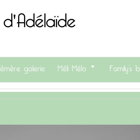
 d'Adélaïde
émère galerie
Méli Mélo
Family’s b