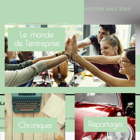
Le Benaise de la Charente-Maritime vaut bien
le Hygge du Danemark !
Laisser un commentaire
Votre adresse e-mail ne sera pas publiée.
Les champs obligatoires sont indiqués avec
*
COMMENTAIRE
*