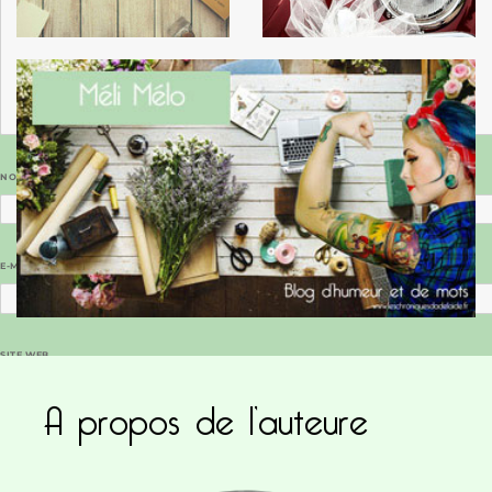
NOM
*
E-MAIL
*
SITE WEB
A propos de l’auteure
Enregistrer mon nom, mon e-mail et mon site dans le navigateur pour mon prochain commentaire.