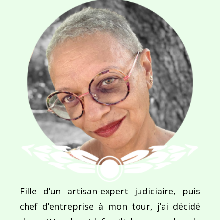
Ce site utilise Akismet pour réduire les indésirab
commentaires sont traitées
.
Navigation
de
PUBLIÉ DANS
Fille d’un artisan-expert judiciaire, puis
Metallic Bodies
l’article
chef d’entreprise à mon tour, j’ai décidé