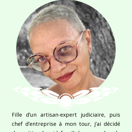
Navigation
de
PUBLIÉ DANS
Madinina
l’article
Fille d’un artisan-expert judiciaire, puis
chef d’entreprise à mon tour, j’ai décidé