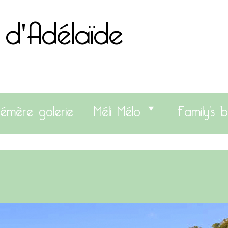
 d'Adélaïde
émère galerie
Méli Mélo
Family’s b