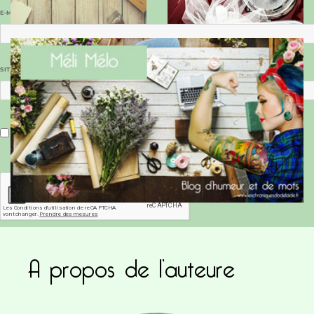
E-MAIL
*
SITE WEB
Enregistrer mon nom, mon e-mail et mon site dans le navigateur pour mon prochain commentaire.
A propos de l’auteure
Ce site utilise Akismet pour réduire les indésirab
commentaires sont traitées
.