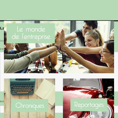
Le Benaise de la Charente-Maritime vaut bien
le Hygge du Danemark !
Laisser un commentaire
Votre adresse e-mail ne sera pas publiée.
Les champs obligatoires sont indiqués avec
*
COMMENTAIRE
*
NOM
*