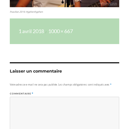
Fnaclive 2016-Hyphenhyphen
Publié
Taille
1 avril 2018
1000 × 667
le
réelle
Laisser un commentaire
Votre adresse e-mail ne sera pas publiée.
Les champs obligatoires sont indiqués avec
*
COMMENTAIRE
*