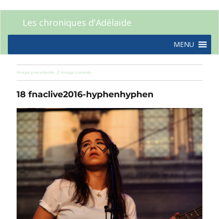
Les chroniques d'Adélaïde
MENU
Image précédente
Image suivante
18 fnaclive2016-hyphenhyphen