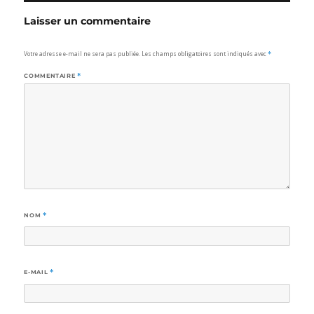
Laisser un commentaire
Votre adresse e-mail ne sera pas publiée.
Les champs obligatoires sont indiqués avec
*
COMMENTAIRE
*
NOM
*
E-MAIL
*