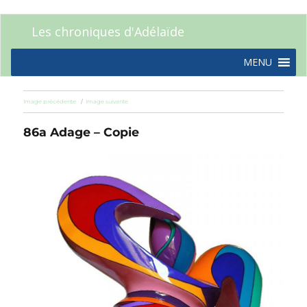
Les chroniques d'Adélaïde
MENU
Image précédente
Image suivante
86a Adage – Copie