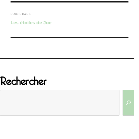
Navigation
de
PUBLIÉ DANS
Les étoiles de Joe
l’article
Rechercher