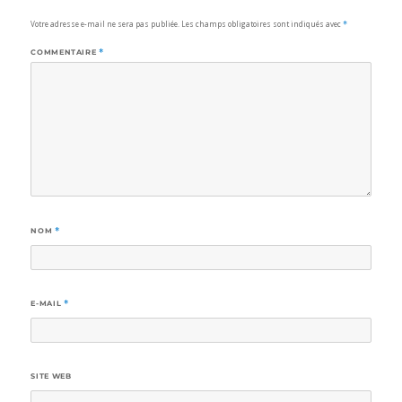
Votre adresse e-mail ne sera pas publiée.
Les champs obligatoires sont indiqués avec
*
COMMENTAIRE
*
NOM
*
E-MAIL
*
SITE WEB