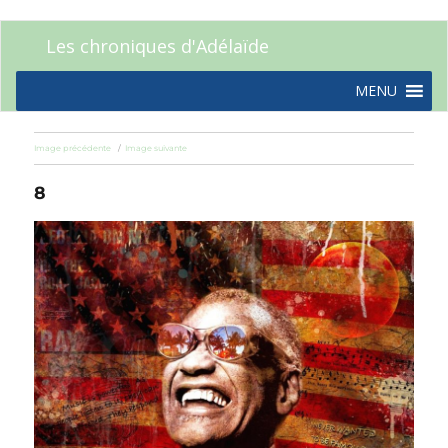
Les chroniques d'Adélaïde
MENU
Image précédente
Image suivante
8