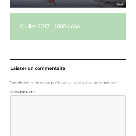
Publié
Taille
9 juillet 2017
1000 × 666
le
réelle
Laisser un commentaire
Votre adresse e-mail ne sera pas publiée.
Les champs obligatoires sont indiqués avec
*
COMMENTAIRE
*