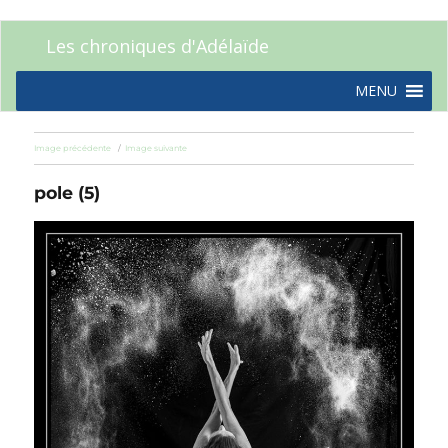
Les chroniques d'Adélaïde
MENU
Image précédente
Image suivante
pole (5)