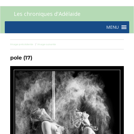
Les chroniques d'Adélaïde
MENU
Image précédente
Image suivante
pole (17)