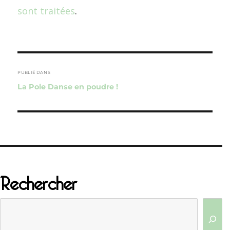
sont traitées
.
Navigation
de
PUBLIÉ DANS
La Pole Danse en poudre !
l’article
Rechercher