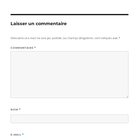
Laisser un commentaire
Votre adresse e-mail ne sera pas publiée.
Les champs obligatoires sont indiqués avec
*
COMMENTAIRE
*
NOM
*
E-MAIL
*