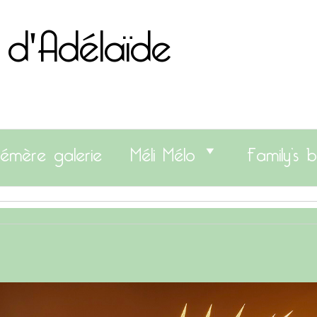
 d'Adélaïde
émère galerie
Méli Mélo
Family’s b