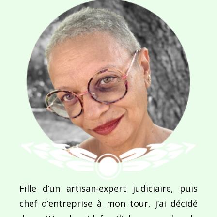
Navigation
de
PUBLIÉ DANS
La notte
l’article
Fille d’un artisan-expert judiciaire, puis
chef d’entreprise à mon tour, j’ai décidé