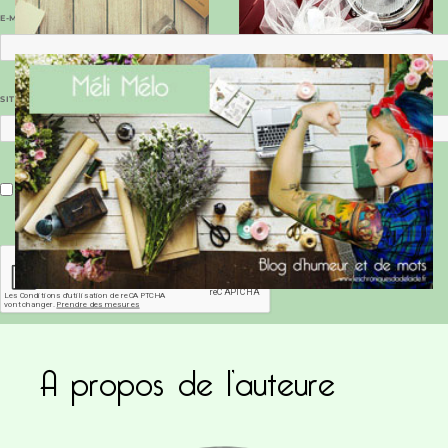
E-MAIL
*
SITE WEB
Enregistrer mon nom, mon e-mail et mon site dans le navigateur pour mon prochain commentaire.
A propos de l’auteure
Ce site utilise Akismet pour réduire les indésirab
commentaires sont traitées
.