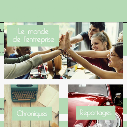
Le Benaise de la Charente-Maritime vaut bien
le Hygge du Danemark !
Laisser un commentaire
Votre adresse e-mail ne sera pas publiée.
Les champs obligatoires sont indiqués avec
*
COMMENTAIRE
*
NOM
*