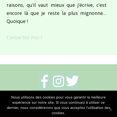
raisons, qu’il vaut mieux que j’écrive, c’est
encore là que je reste la plus mignonne…
Quoique !
Contactez-moi !
Mentions légales
-
Politique de cookies
-
Nous utilisons des cookies pour vous garantir la meilleure
expérience sur notre site. Si vous continuez à utiliser ce
Me contacter
dernier, nous considérerons que vous acceptez l'utilisation des
cookies.
Réalisation Hano Communication