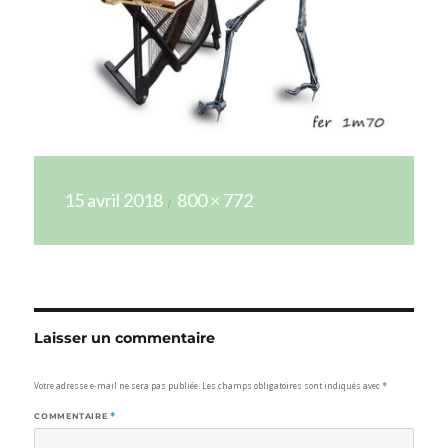
Publié
Taille
15 avril 2018
800 × 772
le
réelle
Laisser un commentaire
Votre adresse e-mail ne sera pas publiée.
Les champs obligatoires sont indiqués avec
*
COMMENTAIRE
*