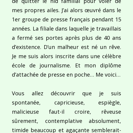
de quitter le nid familial pour voler de
mes propres ailes. J’ai alors œuvré dans le
1er groupe de presse français pendant 15
années. La filiale dans laquelle je travaillais
Navigation
a fermé ses portes après plus de 40 ans
de
PUBLIÉ DANS
d’existence. D’un malheur est né un rêve.
Iron Scultp
l’article
Je me suis alors inscrite dans une célèbre
école de journalisme. Et mon diplôme
d’attachée de presse en poche… Me voici…
Vous allez découvrir que je suis
spontanée, capricieuse, espiègle,
malicieuse faut-il croire, rêveuse
sûrement, contemplative absolument,
timide beaucoup et agaçante semblerait-