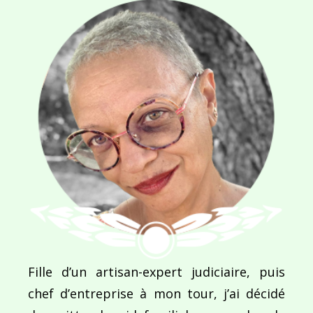
E-MAIL
*
SITE WEB
Enregistrer mon nom, mon e-mail et mon site dans le navigateur pour mon prochain commentaire.
Ce site utilise Akismet pour réduire les indésirab
Fille d’un artisan-expert judiciaire, puis
commentaires sont traitées
.
chef d’entreprise à mon tour, j’ai décidé