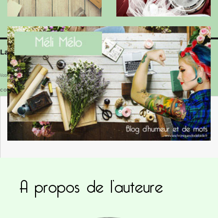
Laisser un commentaire
Votre adresse e-mail ne sera pas publiée.
Les champs obligatoires sont indiqués avec
*
COMMENTAIRE
*
A propos de l’auteure
NOM
*