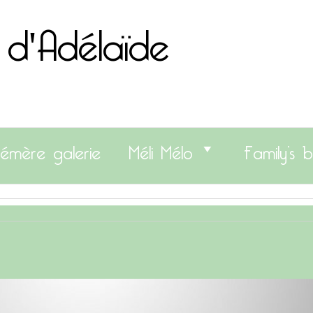
 d'Adélaïde
émère galerie
Méli Mélo
Family’s b