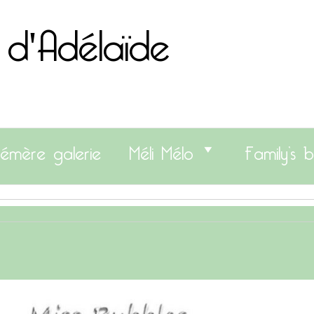
 d'Adélaïde
émère galerie
Méli Mélo
Family’s b