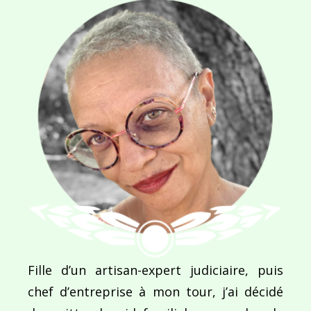
Enregistrer mon nom, mon e-mail et mon site dans le navigateur pour mon prochain commentaire.
Ce site utilise Akismet pour réduire les indésirab
commentaires sont traitées
.
Navigation
Fille d’un artisan-expert judiciaire, puis
chef d’entreprise à mon tour, j’ai décidé
de
PUBLIÉ DANS
Iron Scultp