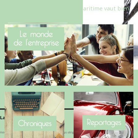
Le Benaise de la Charente-Maritime vaut bien
le Hygge du Danemark !
Laisser un commentaire
Votre adresse e-mail ne sera pas publiée.
Les champs obligatoires sont indiqués avec
*