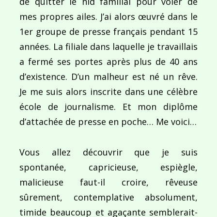
de quitter le nid familial pour voler de
l’article
mes propres ailes. J’ai alors œuvré dans le
1er groupe de presse français pendant 15
années. La filiale dans laquelle je travaillais
a fermé ses portes après plus de 40 ans
d’existence. D’un malheur est né un rêve.
Je me suis alors inscrite dans une célèbre
école de journalisme. Et mon diplôme
d’attachée de presse en poche… Me voici…
Vous allez découvrir que je suis
spontanée, capricieuse, espiègle,
malicieuse faut-il croire, rêveuse
sûrement, contemplative absolument,
timide beaucoup et agaçante semblerait-