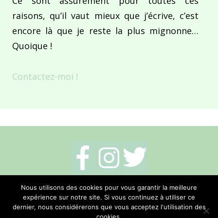
Ce sont assurément pour toutes ces
raisons, qu’il vaut mieux que j’écrive, c’est
encore là que je reste la plus mignonne…
Quoique !
Contactez-moi !
Mentions légales
-
Politique de cookies
-
Nous utilisons des cookies pour vous garantir la meilleure
expérience sur notre site. Si vous continuez à utiliser ce
Me contacter
dernier, nous considérerons que vous acceptez l'utilisation des
cookies.