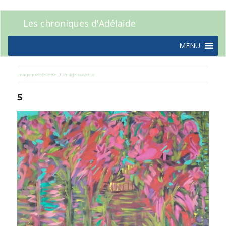
Les chroniques d'Adélaïde
MENU
Image précédente
Image suivante
5