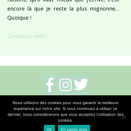
encore là que je reste la plus mignonne…
Quoique !
Contactez-moi !
Mentions légales
-
Politique de cookies
-
Nous utilisons des cookies pour vous garantir la meilleure
expérience sur notre site. Si vous continuez à utiliser ce
Me contacter
dernier, nous considérerons que vous acceptez l'utilisation des
cookies.
Réalisation Hano Communication
Ok
En savoir plus