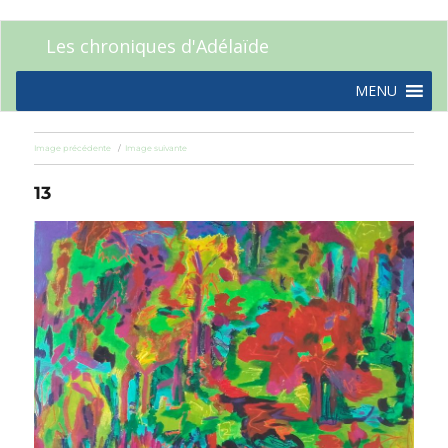
Les chroniques d'Adélaïde
MENU
Image précédente
Image suivante
13