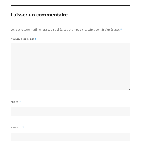
Laisser un commentaire
Votre adresse e-mail ne sera pas publiée.
Les champs obligatoires sont indiqués avec
*
COMMENTAIRE
*
NOM
*
E-MAIL
*