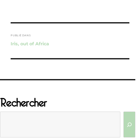
Navigation
de
PUBLIÉ DANS
Iris, out of Africa
l’article
Rechercher