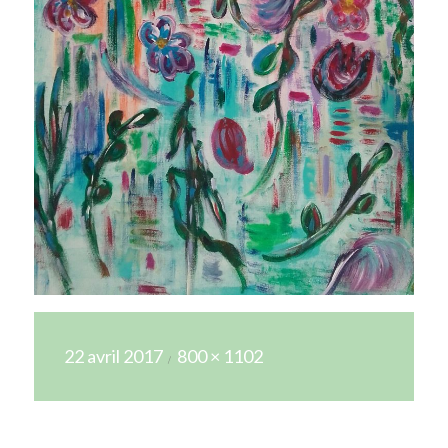
Publié
Taille
22 avril 2017
800 × 1102
le
réelle