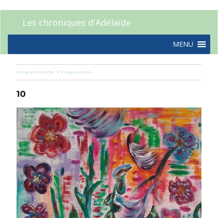
Les chroniques d'Adélaïde
MENU
Image précédente
Image suivante
10