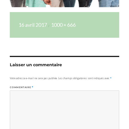
Publié
Taille
16 avril 2017
1000 × 666
le
réelle
Laisser un commentaire
Votre adresse e-mail ne sera pas publiée.
Les champs obligatoires sont indiqués avec
*
COMMENTAIRE
*