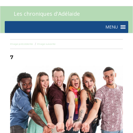
Les chroniques d'Adélaïde
MENU
Image précédente
Image suivante
7