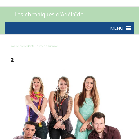
Les chroniques d'Adélaïde
MENU
Image précédente
Image suivante
2