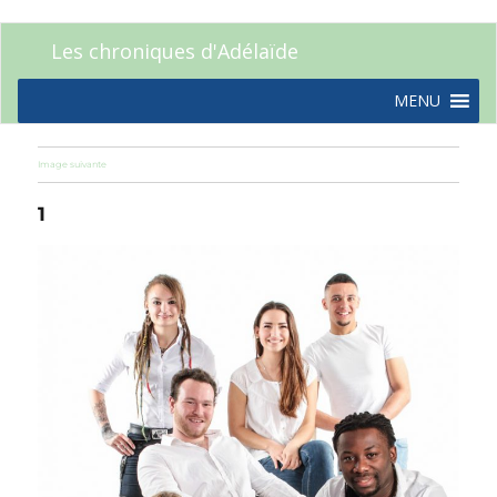
Les chroniques d'Adélaïde
MENU
Image suivante
1