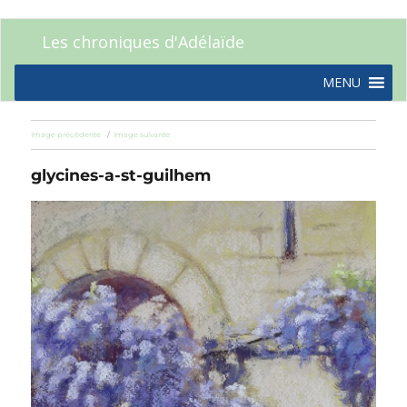
Les chroniques d'Adélaïde
MENU
Image précédente
Image suivante
glycines-a-st-guilhem