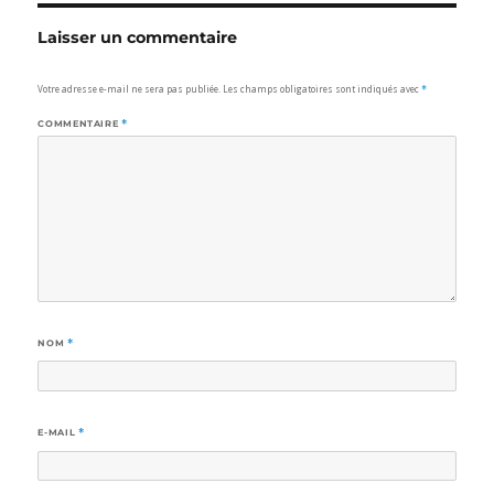
Laisser un commentaire
Votre adresse e-mail ne sera pas publiée.
Les champs obligatoires sont indiqués avec
*
COMMENTAIRE
*
NOM
*
E-MAIL
*