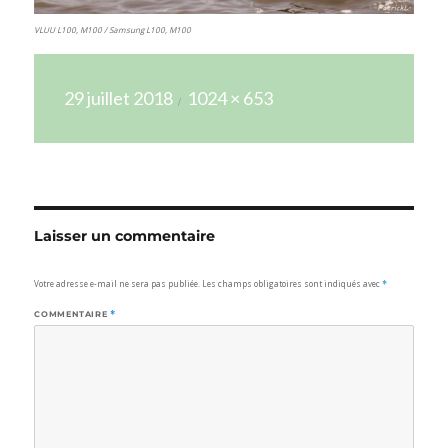
VLUU L100, M100 / Samsung L100, M100
Publié
Taille
29 juillet 2018
1024 × 653
le
réelle
Laisser un commentaire
Votre adresse e-mail ne sera pas publiée.
Les champs obligatoires sont indiqués avec
*
COMMENTAIRE
*