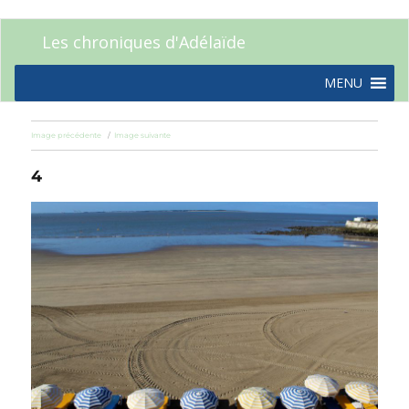
Les chroniques d'Adélaïde
MENU
Image précédente
Image suivante
4