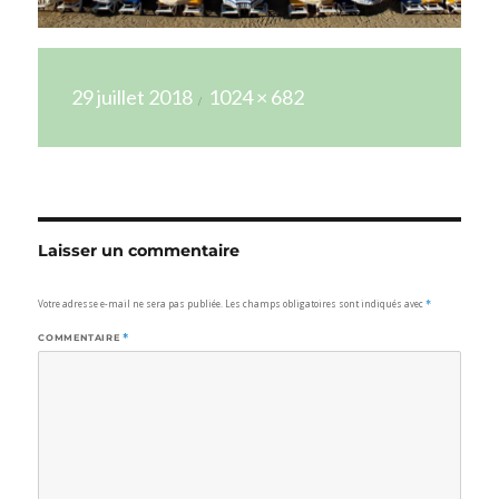
Publié
Taille
29 juillet 2018
1024 × 682
le
réelle
Laisser un commentaire
Votre adresse e-mail ne sera pas publiée.
Les champs obligatoires sont indiqués avec
*
COMMENTAIRE
*