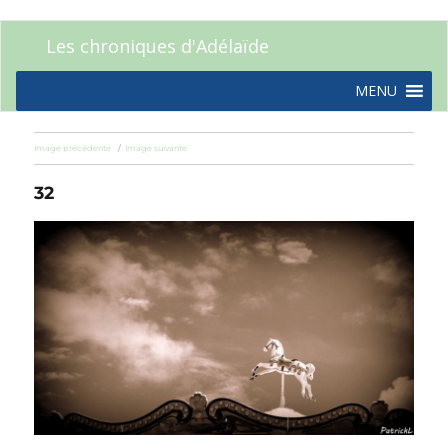
Les chroniques d'Adélaïde
MENU
Image précédente
Image suivante
32