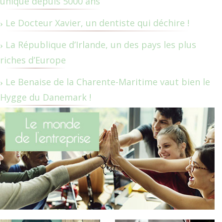
unique depuis 5000 ans
Le Docteur Xavier, un dentiste qui déchire !
La République d’Irlande, un des pays les plus
riches d’Europe
Le Benaise de la Charente-Maritime vaut bien le
Hygge du Danemark !