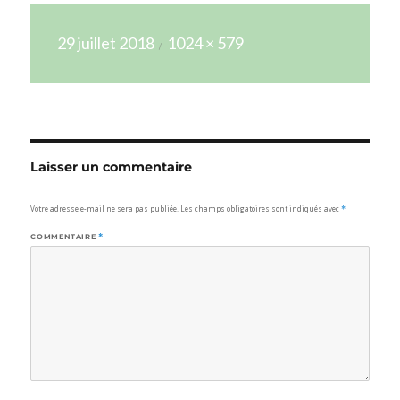
Publié
Taille
29 juillet 2018
1024 × 579
le
réelle
Laisser un commentaire
Votre adresse e-mail ne sera pas publiée.
Les champs obligatoires sont indiqués avec
*
COMMENTAIRE
*