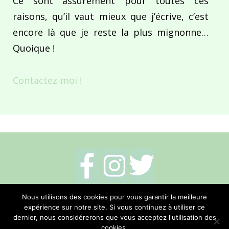
Ce sont assurément pour toutes ces
raisons, qu’il vaut mieux que j’écrive, c’est
encore là que je reste la plus mignonne…
Quoique !
Contactez-moi !
Mentions légales
-
Politique de cookies
-
Nous utilisons des cookies pour vous garantir la meilleure
expérience sur notre site. Si vous continuez à utiliser ce
Me contacter
dernier, nous considérerons que vous acceptez l'utilisation des
cookies.