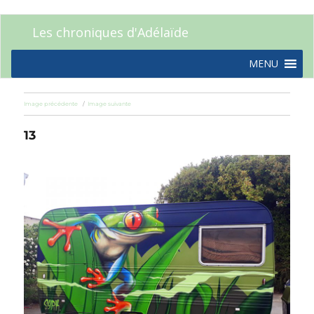
Les chroniques d'Adélaïde
MENU
Image précédente
Image suivante
13