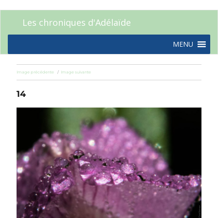
Les chroniques d'Adélaïde
MENU
Image précédente
Image suivante
14