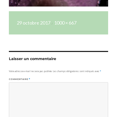
Publié
Taille
29 octobre 2017
1000 × 667
le
réelle
Laisser un commentaire
Votre adresse e-mail ne sera pas publiée.
Les champs obligatoires sont indiqués avec
*
COMMENTAIRE
*