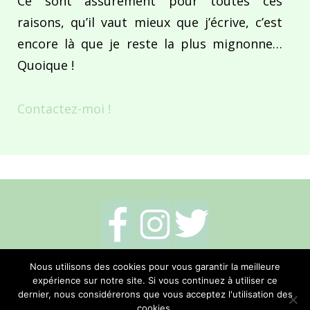
Ce sont assurément pour toutes ces
raisons, qu’il vaut mieux que j’écrive, c’est
encore là que je reste la plus mignonne…
Quoique !
Contactez-moi !
Mentions légales
-
Politique de cookies
-
Nous utilisons des cookies pour vous garantir la meilleure
expérience sur notre site. Si vous continuez à utiliser ce
Me contacter
dernier, nous considérerons que vous acceptez l'utilisation des
cookies.