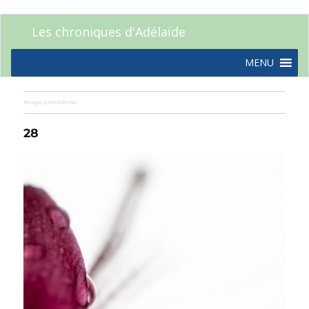
Les chroniques d'Adélaïde
MENU
Image précédente
28