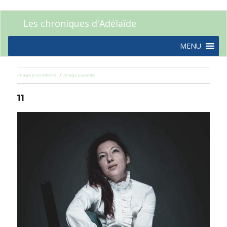
Les chroniques d'Adélaïde
MENU
Image précédente
Image suivante
11