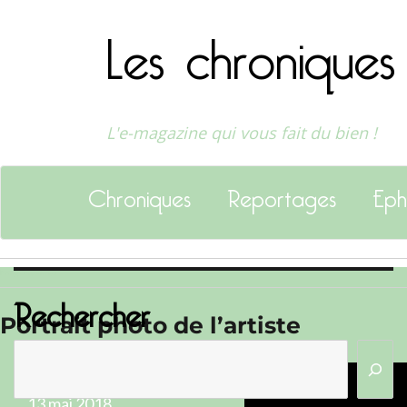
Les chroniques
L'e-magazine qui vous fait du bien !
Chroniques
Reportages
Eph
Image suivante
Rechercher
Portrait photo de l’artiste
Publié
13 mai 2018