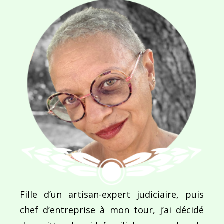
Ce site utilise Akismet pour réduire les indésirab
commentaires sont traitées
.
Navigation
de
PUBLIÉ DANS
Fille d’un artisan-expert judiciaire, puis
Etoiles solaires…
l’article
chef d’entreprise à mon tour, j’ai décidé