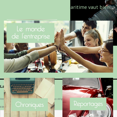
Le Benaise de la Charente-Maritime vaut bien
le Hygge du Danemark !
Laisser un commentaire
Votre adresse e-mail ne sera pas publiée.
Les champs obligatoires sont indiqués avec
*
COMMENTAIRE
*