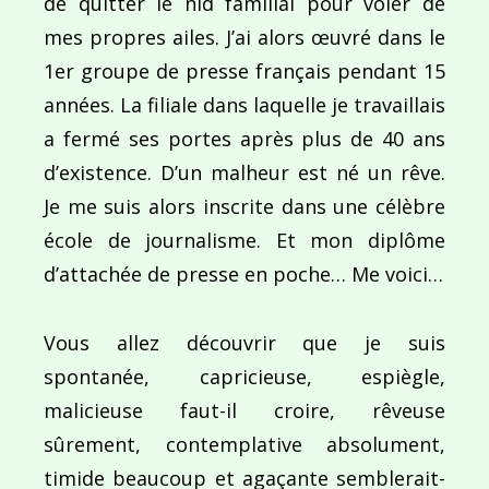
commentaires sont traitées
.
de quitter le nid familial pour voler de
mes propres ailes. J’ai alors œuvré dans le
1er groupe de presse français pendant 15
années. La filiale dans laquelle je travaillais
a fermé ses portes après plus de 40 ans
Navigation
d’existence. D’un malheur est né un rêve.
Je me suis alors inscrite dans une célèbre
de
PUBLIÉ DANS
Entre encre de Chine et gouache !
école de journalisme. Et mon diplôme
l’article
d’attachée de presse en poche… Me voici…
Vous allez découvrir que je suis
spontanée, capricieuse, espiègle,
malicieuse faut-il croire, rêveuse
sûrement, contemplative absolument,
timide beaucoup et agaçante semblerait-