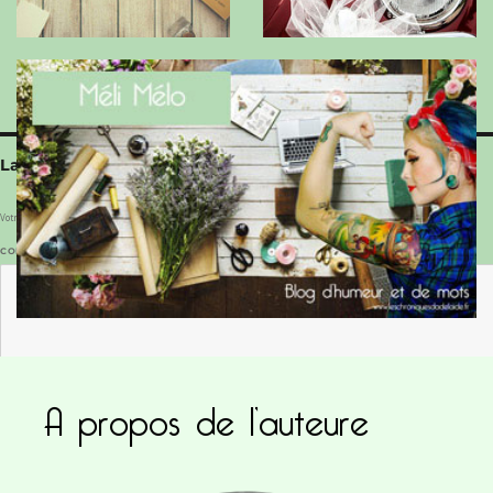
Laisser un commentaire
Votre adresse e-mail ne sera pas publiée.
Les champs obligatoires sont indiqués avec
*
COMMENTAIRE
*
A propos de l’auteure
NOM
*