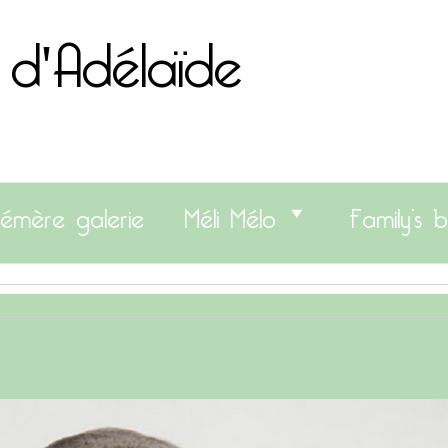
 d'Adélaïde
émère galerie
Méli Mélo
Family’s b