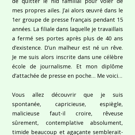
de quitter le nid familial pour voler de
mes propres ailes. J’ai alors œuvré dans le
Ce site utilise Akismet pour réduire les indésirab
1er groupe de presse français pendant 15
commentaires sont traitées
.
années. La filiale dans laquelle je travaillais
a fermé ses portes après plus de 40 ans
d’existence. D’un malheur est né un rêve.
Je me suis alors inscrite dans une célèbre
école de journalisme. Et mon diplôme
Navigation
d’attachée de presse en poche… Me voici…
de
PUBLIÉ DANS
Entre encre de Chine et gouache !
l’article
Vous allez découvrir que je suis
spontanée, capricieuse, espiègle,
malicieuse faut-il croire, rêveuse
sûrement, contemplative absolument,
timide beaucoup et agaçante semblerait-