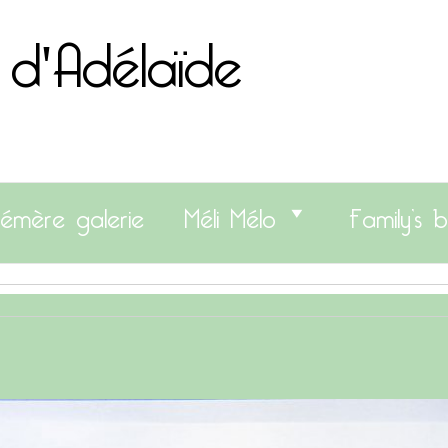
 d'Adélaïde
émère galerie
Méli Mélo
Family’s b