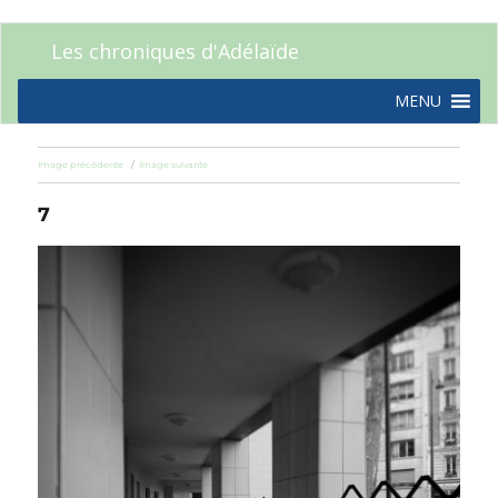
Les chroniques d'Adélaïde
MENU
Image précédente
Image suivante
7