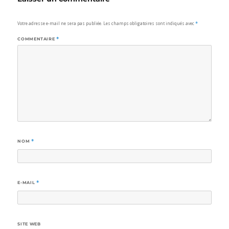
Votre adresse e-mail ne sera pas publiée.
Les champs obligatoires sont indiqués avec
*
COMMENTAIRE
*
NOM
*
E-MAIL
*
SITE WEB