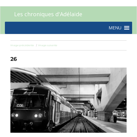
Les chroniques d'Adélaïde
MENU
Image précédente
Image suivante
26