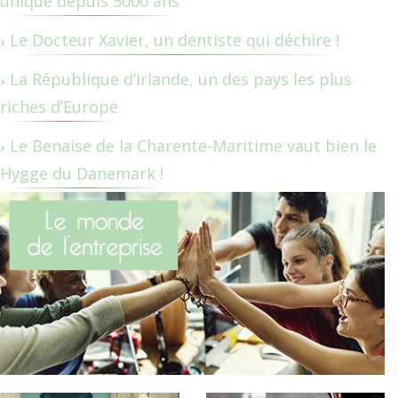
unique depuis 5000 ans
Le Docteur Xavier, un dentiste qui déchire !
La République d’Irlande, un des pays les plus
riches d’Europe
Le Benaise de la Charente-Maritime vaut bien le
Hygge du Danemark !