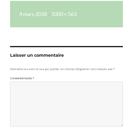
Publié
Taille
4 mars 2018
1000 × 563
le
réelle
Laisser un commentaire
Votre adresse e-mail ne sera pas publiée.
Les champs obligatoires sont indiqués avec
*
COMMENTAIRE
*