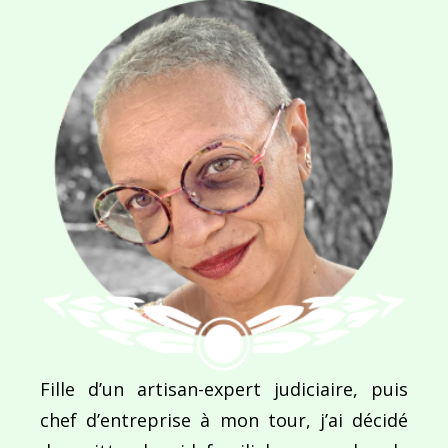
commentaires sont traitées
.
Navigation
de
PUBLIÉ DANS
Dream Holiday
l’article
Fille d’un artisan-expert judiciaire, puis
chef d’entreprise à mon tour, j’ai décidé