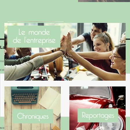
Le Benaise de la Charente-Maritime vaut bien
le Hygge du Danemark !
Laisser un commentaire
Votre adresse e-mail ne sera pas publiée.
Les champs obligatoires sont indiqués avec
*
COMMENTAIRE
*
NOM
*