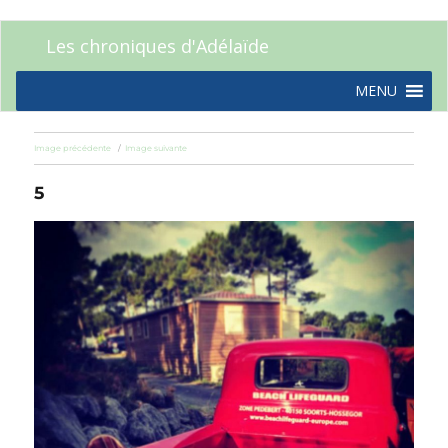
Les chroniques d'Adélaïde
MENU
Image précédente
Image suivante
5