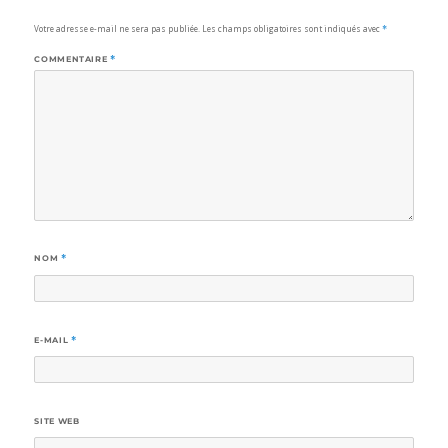
Votre adresse e-mail ne sera pas publiée.
Les champs obligatoires sont indiqués avec
*
COMMENTAIRE
*
NOM
*
E-MAIL
*
SITE WEB