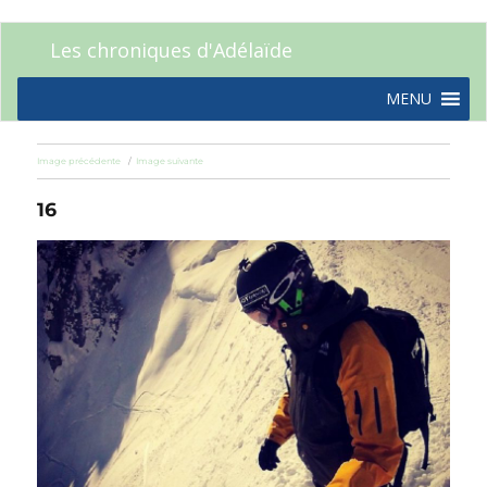
Les chroniques d'Adélaïde
MENU
Image précédente
Image suivante
16