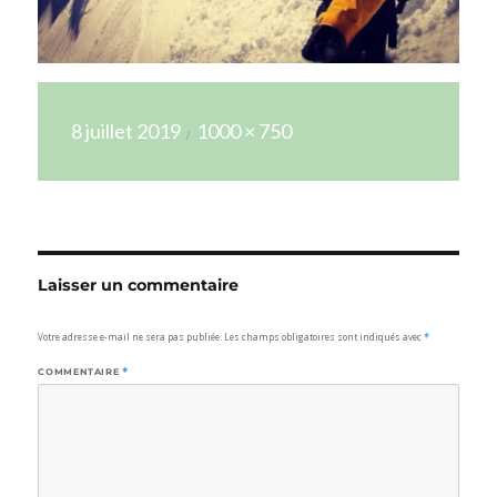
Publié
Taille
8 juillet 2019
1000 × 750
le
réelle
Laisser un commentaire
Votre adresse e-mail ne sera pas publiée.
Les champs obligatoires sont indiqués avec
*
COMMENTAIRE
*